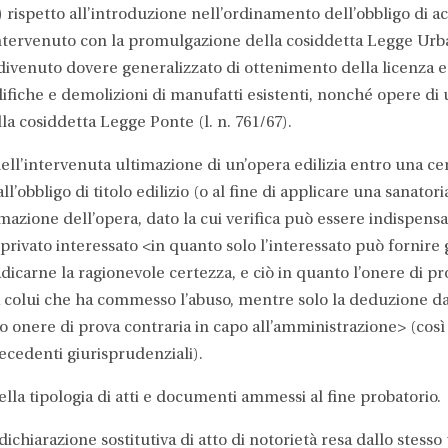
ispetto all’introduzione nell’ordinamento dell’obbligo di acqui
intervenuto con la promulgazione della cosiddetta Legge Urba
, divenuto dovere generalizzato di ottenimento della licenza edil
fiche e demolizioni di manufatti esistenti, nonché opere di u
la cosiddetta Legge Ponte (l. n. 761/67).
ell’intervenuta ultimazione di un’opera edilizia entro una cert
ll’obbligo di titolo edilizio (o al fine di applicare una sanator
azione dell’opera, dato la cui verifica può essere indispensa
rivato interessato <in quanto solo l’interessato può fornire gl
dicarne la ragionevole certezza, e ciò in quanto l’onere di pro
a colui che ha commesso l’abuso, mentre solo la deduzione da
o onere di prova contraria in capo all’amministrazione> (così Co
precedenti giurisprudenziali).
lla tipologia di atti e documenti ammessi al fine probatorio.
 dichiarazione sostitutiva di atto di notorietà resa dallo stesso