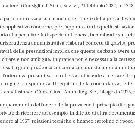
a terzi (Consiglio di Stato, Sez. VI, 21 febbraio 2022, n. 1222)
lla parte interessata su cui incombe l’onere della prova devon
ito applicativo concerne, per l’appunto, tutte quelle situazion
ento alla peculiare fattispecie dell’onere, incombente sul priv
urisprudenza amministrativa elabora i concetti di gravità, p
gravità delle presunzioni implica che queste debbano avere un 
 chiare e non ambigue. In pratica non è necessaria la certezz
ta tesi. La giurisprudenza concorda con questo orientamento,
l’inferenza presuntiva, ma che sia sufficiente accertare il rapp
 e regole di esperienza. Il requisito della concordanza delle 
 conclusione> (Cons. Giust. Amm. Reg. Sic., 14 agosto 2025, n
temperamento dell’onere della prova con il principio di rag
rivato di ricorrere ad esempio, in difetto di altra documenta
teriore al 1967, relazioni tecniche e financo cartoline d’epoca.